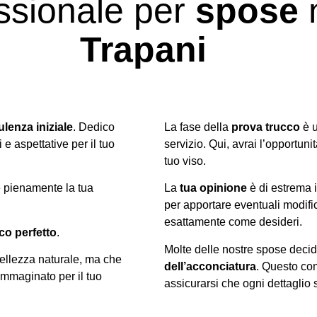
ssionale per
spose
n
Trapani
lenza iniziale
. Dedico
La fase della
prova trucco
è u
e aspettative per il tuo
servizio. Qui, avrai l’opportuni
tuo viso.
e pienamente la tua
La
tua opinione
è di estrema 
per apportare eventuali modifich
esattamente come desideri.
co perfetto
.
Molte delle nostre spose deci
bellezza naturale, ma che
dell’acconciatura
. Questo con
immaginato per il tuo
assicurarsi che ogni dettaglio 