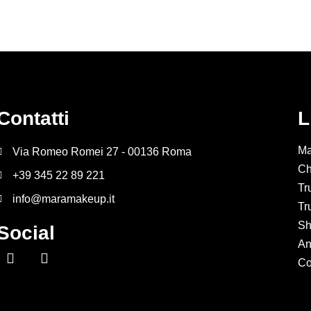
Contatti
L
Ma
Via Romeo Romei 27 - 00136 Roma
Ch
+39 345 22 89 221
Tr
info@maramakeup.it
Tr
Sh
Social
An
Co