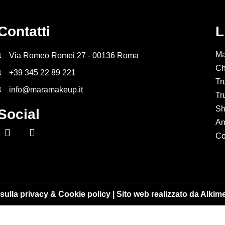
Contatti
L
Ma
Via Romeo Romei 27 - 00136 Roma
Ch
+39 345 22 89 221
Tr
info@maramakeup.it
Tr
Sh
Social
An
Co
 sulla privacy & Cookie policy
| Sito web realizzato da
Alkim